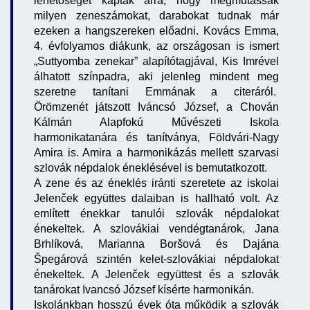
lehetőséget kaptak arra, hogy megmutassák
milyen zeneszámokat, darabokat tudnak már
ezeken a hangszereken előadni. Kovács Emma,
4. évfolyamos diákunk, az országosan is ismert
„Suttyomba zenekar” alapítótagjával, Kis Imrével
álhatott színpadra, aki jelenleg mindent meg
szeretne tanítani Emmának a citeráról.
Örömzenét játszott Iváncsó József, a Chován
Kálmán Alapfokú Művészeti Iskola
harmonikatanára és tanítványa, Földvári-Nagy
Amira is. Amira a harmonikázás mellett szarvasi
szlovák népdalok éneklésével is bemutatkozott.
A zene és az éneklés iránti szeretete az iskolai
Jelenček együttes dalaiban is hallható volt. Az
említett énekkar tanulói szlovák népdalokat
énekeltek. A szlovákiai vendégtanárok, Jana
Brhlíková, Marianna Boršová és Dajána
Špegárová szintén kelet-szlovákiai népdalokat
énekeltek. A Jelenček együttest és a szlovák
tanárokat Ivancsó József kísérte harmonikán.
Iskolánkban hosszú évek óta működik a szlovák