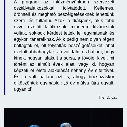
A program az intézményünkben szervezett
osztálytalálkozókkal folytatódott. Kellemes,
örömteli és megható beszélgetéseknek lehettünk
szem- és fültanúi. Azok a diákjaink, akik több
évvel ezelőtt találkoztak, mindenre kíváncsiak
voltak, sok-sok kérdést tettek fel egymásnak és
egykori tanáraiknak. Akik pedig nem olyan régen
ballagtak el, ott folytatták beszélgetéseiket, ahol
ezelőtt abbahagyták. Jó volt látni és hallani, hogy
kinek, hogyan alakult a sorsa, a jövője, kivel, mi
történt az elmúlt évek alatt, vagy ki, hogyan
képzeli el élete alakulását néhány év elteltével.
És jó volt hallani azt is, ahogy búcsúzáskor
elköszöntek egymástól: „5 év múlva újra együtt,
ugyanitt!”
Tné. D. Cs.