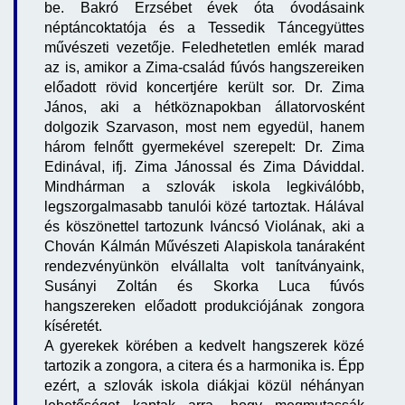
be. Bakró Erzsébet évek óta óvodásaink
néptáncoktatója és a Tessedik Táncegyüttes
művészeti vezetője. Feledhetetlen emlék marad
az is, amikor a Zima-család fúvós hangszereiken
előadott rövid koncertjére került sor. Dr. Zima
János, aki a hétköznapokban állatorvosként
dolgozik Szarvason, most nem egyedül, hanem
három felnőtt gyermekével szerepelt: Dr. Zima
Edinával, ifj. Zima Jánossal és Zima Dáviddal.
Mindhárman a szlovák iskola legkiválóbb,
legszorgalmasabb tanulói közé tartoztak. Hálával
és köszönettel tartozunk Iváncsó Violának, aki a
Chován Kálmán Művészeti Alapiskola tanáraként
rendezvényünkön elvállalta volt tanítványaink,
Susányi Zoltán és Skorka Luca fúvós
hangszereken előadott produkciójának zongora
kíséretét.
A gyerekek körében a kedvelt hangszerek közé
tartozik a zongora, a citera és a harmonika is. Épp
ezért, a szlovák iskola diákjai közül néhányan