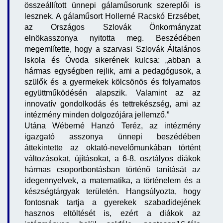
összeállított ünnepi gálaműsorunk szereplői is
lesznek. A gálaműsort Hollerné Racskó Erzsébet,
az Országos Szlovák Önkormányzat
elnökasszonya nyitotta meg. Beszédében
megemlítette, hogy a szarvasi Szlovák Általános
Iskola és Óvoda sikerének kulcsa: „abban a
hármas egységben rejlik, ami a pedagógusok, a
szülők és a gyermekek kölcsönös és folyamatos
együttműködésén alapszik. Valamint az az
innovatív gondolkodás és tettrekészség, ami az
intézmény minden dolgozójára jellemző.”
Utána Wéberné Hanzó Teréz, az intézmény
igazgató asszonya ünnepi beszédében
áttekintette az oktató-nevelőmunkában történt
változásokat, újításokat, a 6-8. osztályos diákok
hármas csoportbontásban történő tanítását az
idegennyelvek, a matematika, a történelem és a
készségtárgyak területén. Hangsúlyozta, hogy
fontosnak tartja a gyerekek szabadidejének
hasznos eltöltését is, ezért a diákok az