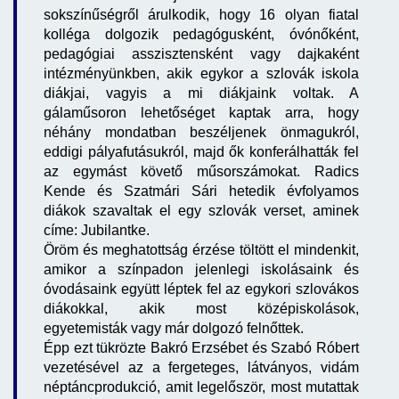
sokszínűségről árulkodik, hogy 16 olyan fiatal
kolléga dolgozik pedagógusként, óvónőként,
pedagógiai asszisztensként vagy dajkaként
intézményünkben, akik egykor a szlovák iskola
diákjai, vagyis a mi diákjaink voltak. A
gálaműsoron lehetőséget kaptak arra, hogy
néhány mondatban beszéljenek önmagukról,
eddigi pályafutásukról, majd ők konferálhatták fel
az egymást követő műsorszámokat. Radics
Kende és Szatmári Sári hetedik évfolyamos
diákok szavaltak el egy szlovák verset, aminek
címe: Jubilantke.
Öröm és meghatottság érzése töltött el mindenkit,
amikor a színpadon jelenlegi iskolásaink és
óvodásaink együtt léptek fel az egykori szlovákos
diákokkal, akik most középiskolások,
egyetemisták vagy már dolgozó felnőttek.
Épp ezt tükrözte Bakró Erzsébet és Szabó Róbert
vezetésével az a fergeteges, látványos, vidám
néptáncprodukció, amit legelőször, most mutattak