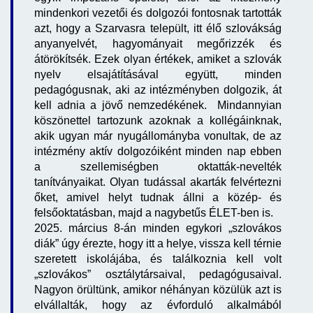
mindenkori vezetői és dolgozói fontosnak tartották
azt, hogy a Szarvasra települt, itt élő szlovákság
anyanyelvét, hagyományait megőrizzék és
átörökítsék. Ezek olyan értékek, amiket a szlovák
nyelv elsajátításával együtt, minden
pedagógusnak, aki az intézményben dolgozik, át
kell adnia a jövő nemzedékének. Mindannyian
köszönettel tartozunk azoknak a kollégáinknak,
akik ugyan már nyugállományba vonultak, de az
intézmény aktív dolgozóiként minden nap ebben
a szellemiségben oktatták-nevelték
tanítványaikat. Olyan tudással akarták felvértezni
őket, amivel helyt tudnak állni a közép- és
felsőoktatásban, majd a nagybetűs ÉLET-ben is.
2025. március 8-án minden egykori „szlovákos
diák” úgy érezte, hogy itt a helye, vissza kell térnie
szeretett iskolájába, és találkoznia kell volt
„szlovákos” osztálytársaival, pedagógusaival.
Nagyon örültünk, amikor néhányan közülük azt is
elvállalták, hogy az évforduló alkalmából