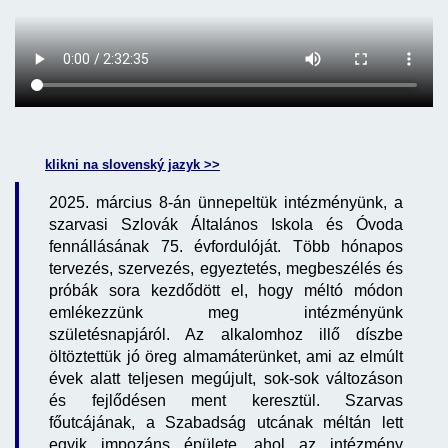
klikni na slovenský jazyk >>
2025. március 8-án ünnepeltük intézményünk, a
szarvasi Szlovák Általános Iskola és Óvoda
fennállásának 75. évfordulóját. Több hónapos
tervezés, szervezés, egyeztetés, megbeszélés és
próbák sora kezdődött el, hogy méltó módon
emlékezzünk meg intézményünk
születésnapjáról. Az alkalomhoz illő díszbe
öltöztettük jó öreg almamáterünket, ami az elmúlt
évek alatt teljesen megújult, sok-sok változáson
és fejlődésen ment keresztül. Szarvas
főutcájának, a Szabadság utcának méltán lett
egyik impozáns épülete, ahol az intézmény