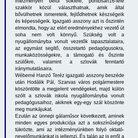
intézményen belül sokféle, pontosan16-féle
szakkör közül választhatnak, amik által
bővülhetnek ismereteik, fejlődhetnek készségeik
és képességeik. Igazgató asszony azt is őszintén
elmondta, hogy az elért eredményekhez vezető út
soha nem volt könnyű. Szükség volt a
nyugállományba vonult vezetők tapasztalataira,
az egymást segítő, összetartó pedagógusokra,
munkaközösségekre, a támogató és őszinte
szülőkre, valamint a szlovák fenntartó
iránymutatásaira.
Wéberné Hanzó Teréz igazgató asszony beszéde
után Hodálik Pál, Szarvas város polgármestere
köszöntötte a megjelent vendégeket, majd külön
szólt a szlovák iskola nyugállományba vonult
pedagógusaihoz, akiknek egy-egy szál köszönte
meg munkájukat.
Ezután az ünnepi gálaműsor következett, aminek
minden egyes produkciója azt a sokszínűséget
tükrözte, ami az intézményünkben folyó oktató-
nevelőmunkánkat is jellemzi. És talán az is erről a