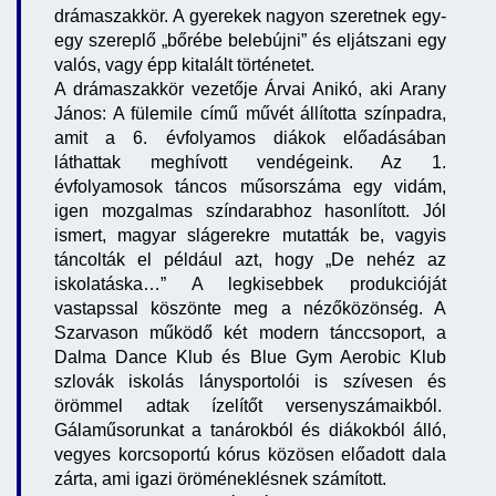
drámaszakkör. A gyerekek nagyon szeretnek egy-
egy szereplő „bőrébe belebújni” és eljátszani egy
valós, vagy épp kitalált történetet.
A drámaszakkör vezetője Árvai Anikó, aki Arany
János: A fülemile című művét állította színpadra,
amit a 6. évfolyamos diákok előadásában
láthattak meghívott vendégeink. Az 1.
évfolyamosok táncos műsorszáma egy vidám,
igen mozgalmas színdarabhoz hasonlított. Jól
ismert, magyar slágerekre mutatták be, vagyis
táncolták el például azt, hogy „De nehéz az
iskolatáska…” A legkisebbek produkcióját
vastapssal köszönte meg a nézőközönség. A
Szarvason működő két modern tánccsoport, a
Dalma Dance Klub és Blue Gym Aerobic Klub
szlovák iskolás lánysportolói is szívesen és
örömmel adtak ízelítőt versenyszámaikból.
Gálaműsorunkat a tanárokból és diákokból álló,
vegyes korcsoportú kórus közösen előadott dala
zárta, ami igazi öröméneklésnek számított.